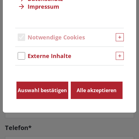
Impressum
Nachname
*
Notwendige Cookies
Externe Inhalte
Vorname
*
Auswahl bestätigen
Alle akzeptieren
E-Mail-Adresse
*
Telefon
*