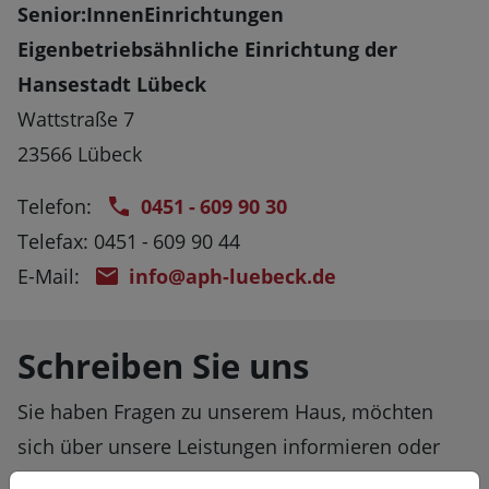
Senior:InnenEinrichtungen
Eigenbetriebsähnliche Einrichtung der
Hansestadt Lübeck
Wattstraße 7
23566 Lübeck
Telefon:
0451 - 609 90 30
Telefax: 0451 - 609 90 44
E-Mail:
info@aph-luebeck.de
Schreiben Sie uns
Sie haben Fragen zu unserem Haus, möchten
sich über unsere Leistungen informieren oder
einen persönlichen Gesprächstermin