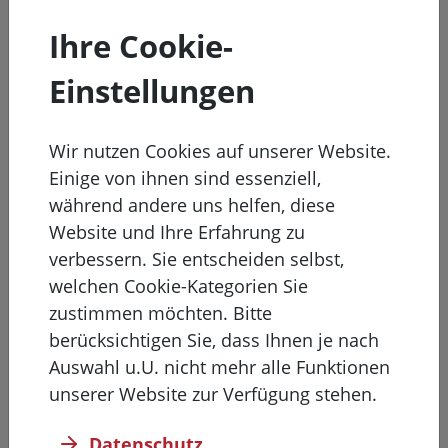
vereinbaren? Dann nutzen Sie gern das
Ihre Cookie-
Kontaktformular. Unser Team steht Ihnen mit Rat
Einstellungen
und Tat zur Seite – ganz gleich, ob es um einen
Platz für Ihre Angehörigen, allgemeine
Wir nutzen Cookies auf unserer Website.
Informationen zur Einrichtung oder einen ersten
Einige von ihnen sind essenziell,
Kennenlerntermin geht. Schildern Sie uns Ihr
während andere uns helfen, diese
Anliegen, und wir setzen uns so bald wie möglich
Website und Ihre Erfahrung zu
mit Ihnen in Verbindung. Wir freuen uns auf Ihre
verbessern. Sie entscheiden selbst,
Nachricht!
welchen Cookie-Kategorien Sie
zustimmen möchten. Bitte
Kontaktformular
berücksichtigen Sie, dass Ihnen je nach
Auswahl u.U. nicht mehr alle Funktionen
unserer Website zur Verfügung stehen.
Anrede
*
Datenschutz